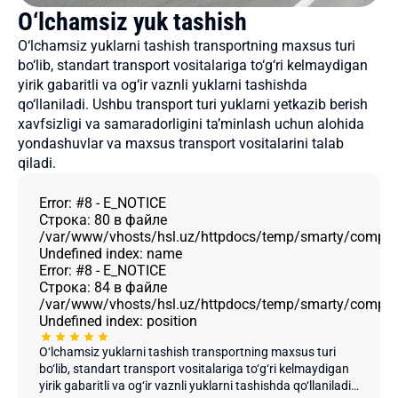
O‘lchamsiz yuk tashish
O‘lchamsiz yuklarni tashish transportning maxsus turi
bo‘lib, standart transport vositalariga to‘g‘ri kelmaydigan
yirik gabaritli va og‘ir vaznli yuklarni tashishda
qo‘llaniladi. Ushbu transport turi yuklarni yetkazib berish
xavfsizligi va samaradorligini ta’minlash uchun alohida
yondashuvlar va maxsus transport vositalarini talab
qiladi.
Error:
#8 - E_NOTICE
Строка:
80
в файле
/var/www/vhosts/hsl.uz/httpdocs/temp/smarty/compile
Undefined index: name
Error:
#8 - E_NOTICE
Строка:
84
в файле
/var/www/vhosts/hsl.uz/httpdocs/temp/smarty/compile
Undefined index: position
O‘lchamsiz yuklarni tashish transportning maxsus turi
bo‘lib, standart transport vositalariga to‘g‘ri kelmaydigan
yirik gabaritli va og‘ir vaznli yuklarni tashishda qo‘llaniladi.