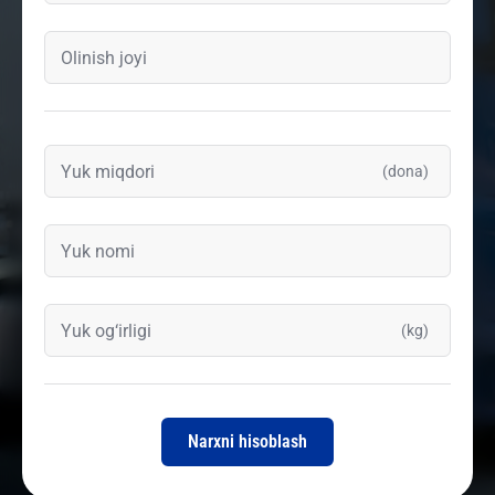
(dona)
(kg)
Narxni hisoblash