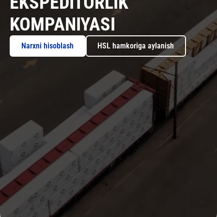
EKSPEDITORLIK
KOMPANIYASI
HSL hamkoriga aylanish
Narxni hisoblash