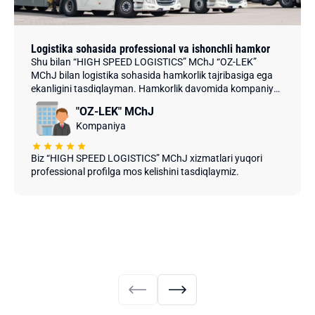
Logistika sohasida professional va ishonchli hamkor
Shu bilan “HIGH SPEED LOGISTICS” MChJ “OZ-LEK”
MChJ bilan logistika sohasida hamkorlik tajribasiga ega
ekanligini tasdiqlayman. Hamkorlik davomida kompaniya
xodimlari yuklatilgan vazifalarni bajarishda yuqori
"OZ-LEK" MChJ
professionallik, ijodkorlik va tezkorlik ko‘rsatdi.
Kompaniya
Biz “HIGH SPEED LOGISTICS” MChJ xizmatlari yuqori
professional profilga mos kelishini tasdiqlaymiz.