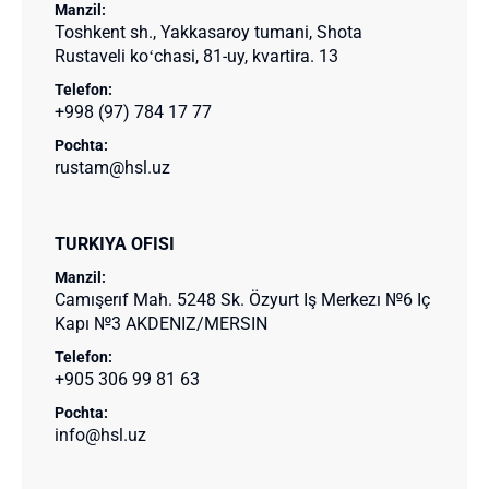
Manzil:
Toshkent sh., Yakkasaroy tumani, Shota
Rustaveli koʻchasi, 81-uy, kvartira. 13
Telefon:
+998 (97) 784 17 77
Pochta:
rustam@hsl.uz
TURKIYA OFISI
Manzil:
Camışerıf Mah. 5248 Sk. Özyurt Iş Merkezı №6 Iç
Kapı №3 AKDENIZ/MERSIN
Telefon:
+905 306 99 81 63
Pochta:
info@hsl.uz