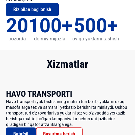
Biz bilan bog'lanish
20
100
+
500
+
bozorda
doimiy mijozlar
oyiga yuklarni tashish
Xizmatlar
HAVO TRANSPORTI
Havo transporti yuk tashishning muhim turi bo‘lib, yuklarni uzoq
masofalarga tez va samarali yetkazib berishni ta’minlaydi. Ushbu
transport turi o‘z tovarlari va yuklarini tez va o‘z vaqtida yetkazib
berishga muhtoj bo‘lgan kompaniyalar uchun uni jozibador
qiladigan bir qator afzalliklarga ega.
Batafsil
Buyurtma berish