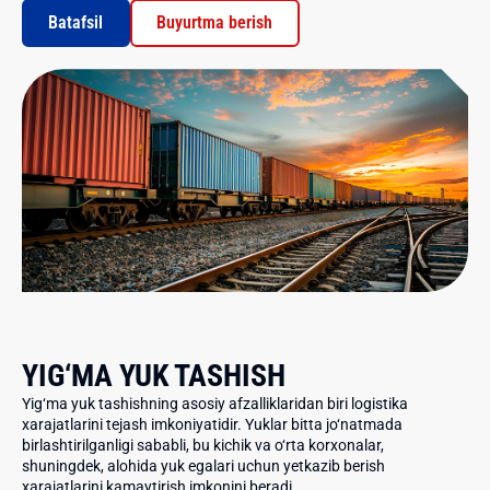
Batafsil
Buyurtma berish
YIG‘MA YUK TASHISH
Yig‘ma yuk tashishning asosiy afzalliklaridan biri logistika
xarajatlarini tejash imkoniyatidir. Yuklar bitta jo‘natmada
birlashtirilganligi sababli, bu kichik va o‘rta korxonalar,
shuningdek, alohida yuk egalari uchun yetkazib berish
xarajatlarini kamaytirish imkonini beradi.