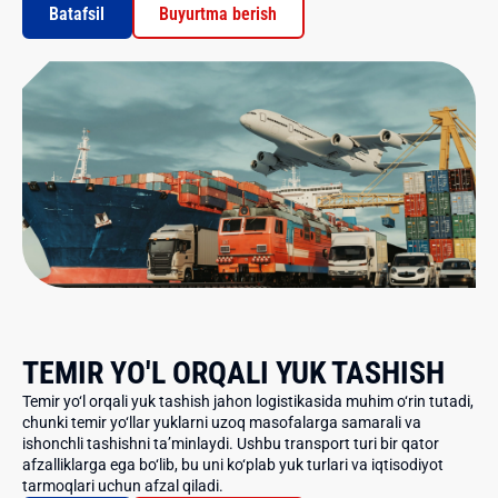
Batafsil
Buyurtma berish
TEMIR YO'L ORQALI YUK TASHISH
Temir yo‘l orqali yuk tashish jahon logistikasida muhim o‘rin tutadi,
chunki temir yo‘llar yuklarni uzoq masofalarga samarali va
ishonchli tashishni ta’minlaydi. Ushbu transport turi bir qator
afzalliklarga ega bo‘lib, bu uni ko‘plab yuk turlari va iqtisodiyot
tarmoqlari uchun afzal qiladi.