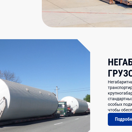
НЕГА
ГРУЗ
Негабаритны
транспортир
крупногабар
стандартных
особых подх
чтобы обесп
Подробн