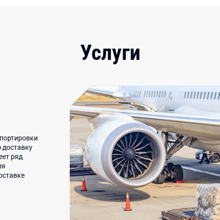
Услуги
спортировки
 доставку
еет ряд
ля
оставке