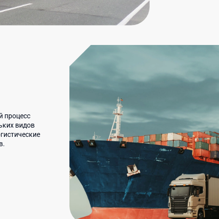
й процесс
ьких видов
огистические
в.