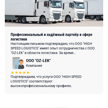
Профессиональный и надёжный партнёр в сфере
логистики
Настоящим письмом подтверждаю, что ООО "HIGH
SPEED LOGISTICS" имеет опыт сотрудничества с ООО
"OZ-LEK" в области логистики. За время
сотрудничества сотрудники компании проявили
ООО "OZ-LEK"
высокий профессионализм, творческий подход и
Компания
оперативность в выполнении поставленных задач.
Подтверждаем, что услуги ООО "HIGH SPEED
LOGISTICS" соответствуют
высокопрофессиональному профилю.