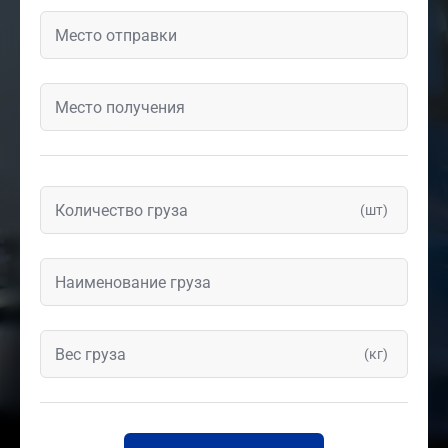
(шт)
(кг)